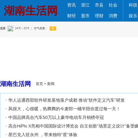
资讯
浙江
市县
社会
科技
湖南生活网
财经
股市
理财
消费
娱乐
湖南生活网
首页
>
新闻
华人运通西部软件研发基地落户成都 推动“软件定义汽车”研发
风很大，心很暖，热腾腾的今麦郎一桶半陪你度过每一天！
中国品牌高合汽车50万以上豪华电动车月销榜夺冠
高合HiPhi X亮相中国国际设计博览会 自主创新“场景定义设计”备受
星巴克入驻永州 ，带来独特“星”体验