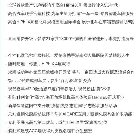
全球首款量产5G智能汽车高合HiPhi X 引领出行驶入5G时代
高合汽车联手宏瓴科技 为车主量身打造“一车一险”专属智能车险服务
高合HiPhi X亮相北斗规模应用国际峰会 展示北斗在车端智能辅助
直面消费升级，梦洁21家共18000平旗舰店全省连开，率先打造沉
个性化微飞秒轻松摘镜，爱尔康携手湖南省人民医院圆梦睛彩人生
随时随地，你想，HiPhiX 4座就行
永顺成功举办第五届猕猴桃开园节 将与一亩田达成大数据及流通合
智己L7登陆成都车展，耍出“百万豪华”新姿势
现代嘉年华2.0激活鹭岛厦门青春活力 现代粉丝“赞”不停
登陆科创文化“高”地 海五角场凯悦高合体验店HiPhi ub正式开业
新华保险益阳中支开展“疫情防控 志愿同行”志愿者服务活动
只知道钢化膜能够抗摔？掌护AICARE医用护眼钢化膜具备护眼功能
专利图曝光高合第二款车，或与HiPhiX呈“双旗舰”定位
装配式建筑ACC墙板得到央视名嘴韩乔生盛赞