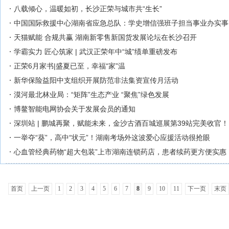
八载倾心，温暖如初，长沙正荣与城市共“生长”
中国国际救援中心湖南省应急总队：学史增信强班子担当事业办实事
天猫赋能 合规共赢 湖南新零售新国货发展论坛在长沙召开
学霸实力 匠心筑家 | 武汉正荣年中“城”绩单重磅发布
正荣6月家书|盛夏已至，幸福“家”温
新华保险益阳中支组织开展防范非法集资宣传月活动
漠河最北林业局：“矩阵”生态产业 “聚焦”绿色发展
博鳌智能电网协会关于发展会员的通知
深圳站 | 鹏城再聚，赋能未来，金沙古酒百城巡展第39站完美收官！
一举夺“葵”，高中“状元”！湖南考场外这波爱心应援活动很抢眼
心血管经典药物“超大包装”上市湖南连锁药店，患者续药更方便实惠
首页
上一页
1
2
3
4
5
6
7
8
9
10
11
下一页
末页