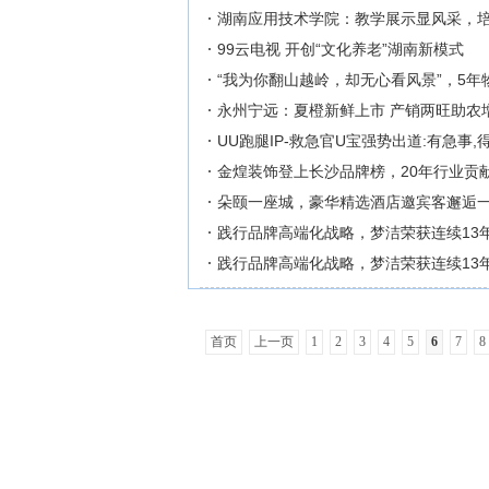
湖南应用技术学院：教学展示显风采，
99云电视 开创“文化养老”湖南新模式
“我为你翻山越岭，却无心看风景”，5
永州宁远：夏橙新鲜上市 产销两旺助农
UU跑腿IP-救急官U宝强势出道:有急事
金煌装饰登上长沙品牌榜，20年行业贡
朵颐一座城，豪华精选酒店邀宾客邂逅
践行品牌高端化战略，梦洁荣获连续13
践行品牌高端化战略，梦洁荣获连续13
首页
上一页
1
2
3
4
5
6
7
8