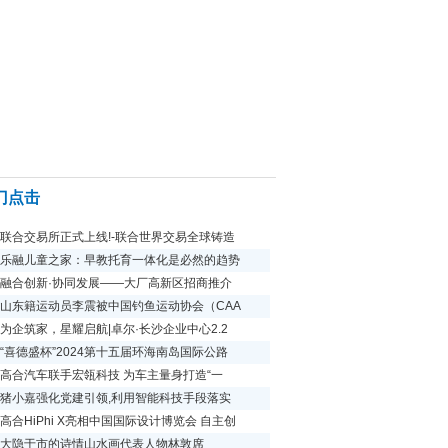
门点击
联合交易所正式上线!-联合世界交易全球铸造
乐融儿童之家：早教托育一体化是必然的趋势
融合创新·协同发展——大厂高新区招商推介
山东籍运动员李震被中国钓鱼运动协会（CAA
为企筑家，星耀启航|卓尔·长沙企业中心2.2
“喜德盛杯”2024第十五届环海南岛国际公路
高合汽车联手宏瓴科技 为车主量身打造“一
猪小嘉强化党建引领,利用智能科技手段落实
高合HiPhi X亮相中国国际设计博览会 自主创
大隐于市的诗情山水画代表人物林敦席