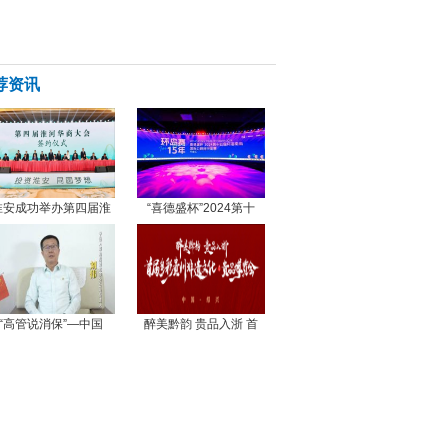
荐资讯
淮安成功举办第四届淮
“喜德盛杯”2024第十
“高管说消保”—中国
醉美黔韵 贵品入浙 首