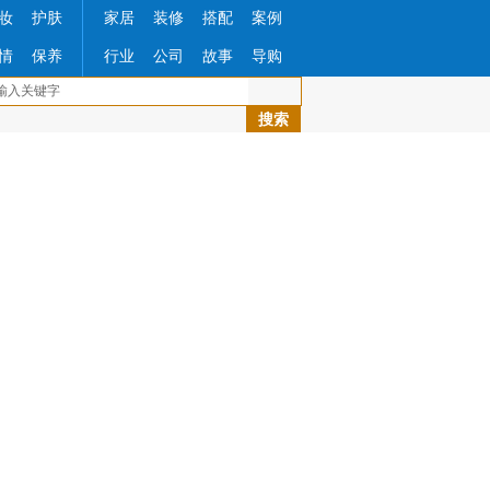
妆
护肤
家居
装修
搭配
案例
情
保养
行业
公司
故事
导购