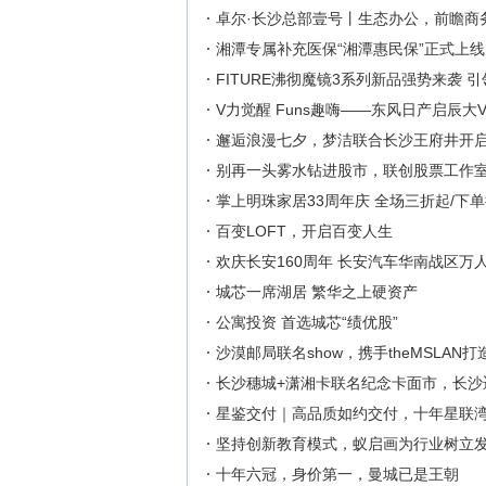
卓尔·长沙总部壹号丨生态办公，前瞻商
湘潭专属补充医保“湘潭惠民保”正式上线
FITURE沸彻魔镜3系列新品强势来袭 
V力觉醒 Funs趣嗨——东风日产启辰
邂逅浪漫七夕，梦洁联合长沙王府井开启
别再一头雾水钻进股市，联创股票工作
掌上明珠家居33周年庆 全场三折起/下单
百变LOFT，开启百变人生
欢庆长安160周年 长安汽车华南战区万
城芯一席湖居 繁华之上硬资产
公寓投资 首选城芯“绩优股”
沙漠邮局联名show，携手theMSLAN
长沙穗城+潇湘卡联名纪念卡面市，长沙迈
星鉴交付｜高品质如约交付，十年星联
坚持创新教育模式，蚁启画为行业树立
十年六冠，身价第一，曼城已是王朝