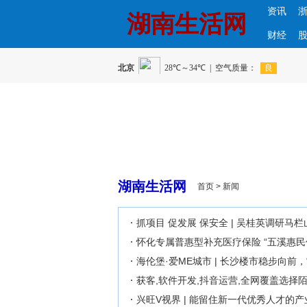
资讯
湖南生活网
财经
湖南生活网
首页
>
新闻
抓项目 促发展 保安全 | 吴桂英调研马
怀化专属普惠型补充医疗保险 “五溪惠民
海伦堡·爱ME城市 | 长沙楼市稳步向前
获客,软件开发,抖音运营,全网覆盖选择
兴旺V视界 | 能留住新一代优秀人才的