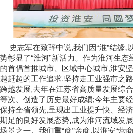
史志军在致辞中说,我们因“淮”结缘,
势彰显了“淮河”新活力。作为淮河生态
的首倡首推城市、区域中心城市,淮安
越赶超的工作追求,坚持走工业强市之路
跨越发展,去年在江苏省高质量发展综
等次、创造了历史最好成绩;今年主要
保持全省领先,呈现出工业提升快、经
期足的良好发展态势,成为淮河流域发
场景之一。我们重“商”亲商,以淮安“营